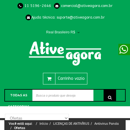
11 5196-2646
comercial@ativeagora.com.br
Ajuda técnica:
suporte@ativeagora.com.br
Real Brasileiro R$
Carrinho vazio
TODAS AS
CATEGORIAS
Você está aqui:
Início
LICENÇAS DE ANTIVÍRUS
Antivirus Panda
Ofertas