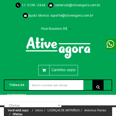
11 5196-2646
comercial@ativeagora.com.br
Ajuda técnica:
suporte@ativeagora.com.br
Real Brasileiro R$
Carrinho vazio
TODAS AS
CATEGORIAS
Você está aqui:
Início
LICENÇAS DE ANTIVÍRUS
Antivirus Panda
Ofertas