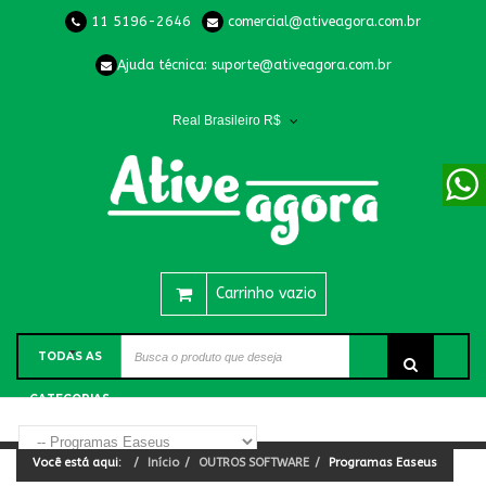
11 5196-2646
comercial@ativeagora.com.br
Ajuda técnica:
suporte@ativeagora.com.br
Real Brasileiro R$
Carrinho vazio
TODAS AS
CATEGORIAS
Você está aqui:
Início
OUTROS SOFTWARE
Programas Easeus