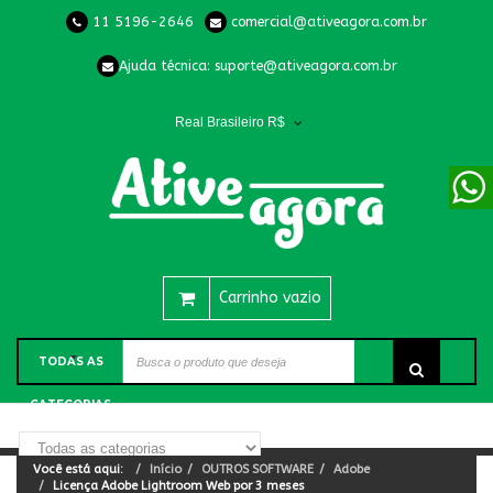
11 5196-2646
comercial@ativeagora.com.br
Ajuda técnica:
suporte@ativeagora.com.br
Real Brasileiro R$
Carrinho vazio
TODAS AS
CATEGORIAS
Você está aqui:
Início
OUTROS SOFTWARE
Adobe
Licença Adobe Lightroom Web por 3 meses