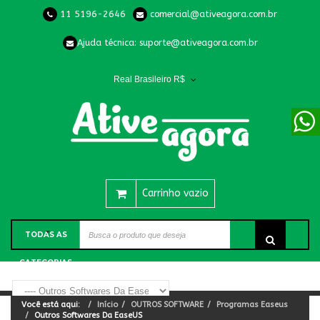
11 5196-2646
comercial@ativeagora.com.br
Ajuda técnica:
suporte@ativeagora.com.br
Real Brasileiro R$
Carrinho vazio
TODAS AS
CATEGORIAS
Você está aqui:
Início
OUTROS SOFTWARE
Programas Easeus
Outros Softwares Da EaseUS