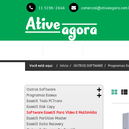
11 5196-2646
comercial@ativeagora.com.
INÍCIO
LICENÇAS OFFICE
LICENÇAS WINDOWS
Você está aqui:
Início
OUTROS SOFTWARE
Programas E
Outros Software
Programas Easeus
EaseUS Todo PCTrans
EaseUS Disk Copy
Software EaseUS Para Vídeo E Multimídia
EaseUS Partition Master
EaseUS Data Recovery