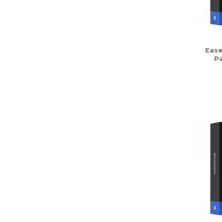
Ease
P