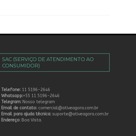
SAC (SERVIÇO DE ATENDIMENTO AO
CONSUMIDOR)
 Telefone:
11 5196-2646
 Whatsapp:
+55 11 5196-2646
 Telegram:
Nosso telegram
 Email de contato:
comercial@ativeagora.com.br
 Email para ajuda técnica:
suporte@ativeagora.com.br
 Endereço:
Boa Vista.