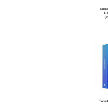
Ease
P
(
Ease