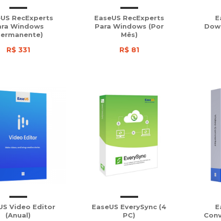
US RecExperts
EaseUS RecExperts
E
ara Windows
Para Windows (Por
Down
Permanente)
Mês)
R$ 331
R$ 81
US Video Editor
EaseUS EverySync (4
E
(Anual)
PC)
Conv